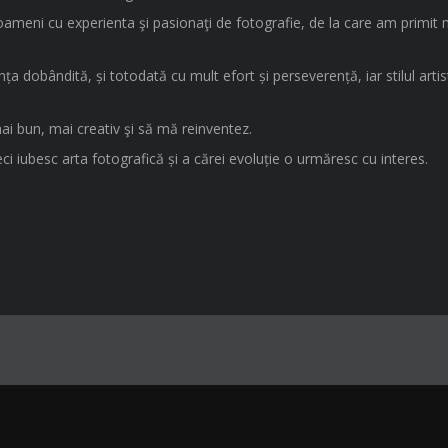
 oameni cu experienta şi pasionaţi de fotografie, de la care am primit 
 dobândită, și totodată cu mult efort și perseverență, iar stilul artist
mai bun, mai creativ şi să mă reinventez.
ci iubesc arta fotografică și a cărei evoluție o urmăresc cu interes.