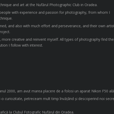
chnique and art at the Nufărul Photographic Club in Oradea.
people with experience and passion for photography, from whom I
chnique.
ned, and also with much effort and perseverance, and their own artist
roject.
er, more creative and reinvent myself. All types of photography find th
ion I follow with interest.
anul 2000, am avut marea placere de a folosi un aparat Nikon F50 alătu
r-o curiozitate, petreceam mult timp învățând și descoperind noi secre
rafică la Clubul Fotografic Nufărul din Oradea.