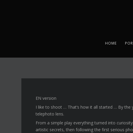
HOME
POR
EN version
I like to shoot … That’s how it all started … By th
telephoto lens.
From a simple play everything turned into curiosity
artistic secrets, then following the first serious pho