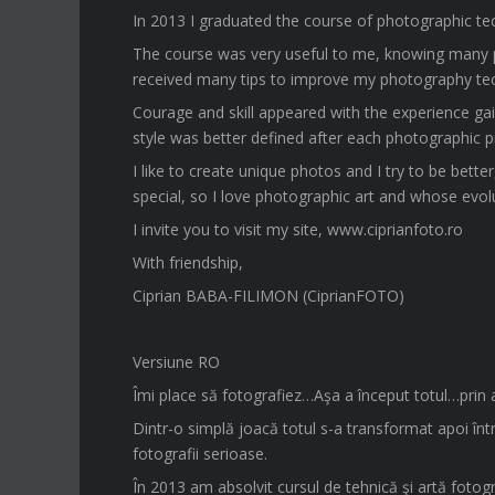
In 2013 I graduated the course of photographic te
The course was very useful to me, knowing many 
received many tips to improve my photography te
Courage and skill appeared with the experience gai
style was better defined after each photographic p
I like to create unique photos and I try to be bett
special, so I love photographic art and whose evolut
I invite you to visit my site, www.ciprianfoto.ro
With friendship,
Ciprian BABA-FILIMON (CiprianFOTO)
Versiune RO
Îmi place să fotografiez…Aşa a început totul…prin 
Dintr-o simplă joacă totul s-a transformat apoi înt
fotografii serioase.
În 2013 am absolvit cursul de tehnică şi artă fotog